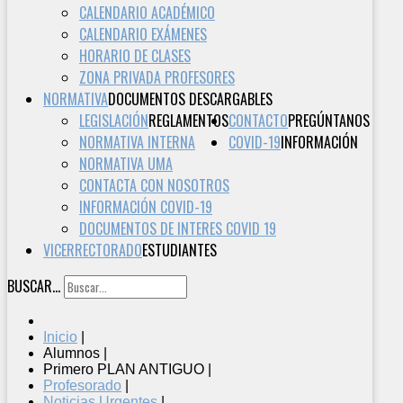
CALENDARIO ACADÉMICO
CALENDARIO EXÁMENES
HORARIO DE CLASES
ZONA PRIVADA PROFESORES
NORMATIVA
DOCUMENTOS DESCARGABLES
LEGISLACIÓN
REGLAMENTOS
CONTACTO
PREGÚNTANOS
NORMATIVA INTERNA
COVID-19
INFORMACIÓN
NORMATIVA UMA
CONTACTA CON NOSOTROS
INFORMACIÓN COVID-19
DOCUMENTOS DE INTERES COVID 19
VICERRECTORADO
ESTUDIANTES
BUSCAR...
Inicio
|
Alumnos
|
Primero PLAN ANTIGUO
|
Profesorado
|
Noticias Urgentes
|