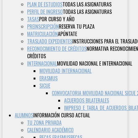
PLAN DE ESTUDIOS
TODAS LAS ASIGNATURAS
PERFIL DE INGRESO
TODAS LAS ASIGNATURAS
TASAS
POR CURSO Y AÑO
PREINSCRIPCIÓN
RESERVA TU PLAZA
MATRICULACIÓN
APÚNTATE
TRASLADO EXPEDIENTES
INSTRUCCIONES PARA EL TRASLAD
RECONOCIMIENTO DE CRÉDITOS
NORMATIVA RECONOCIMIE
CRÉDITOS
INTERNACIONAL
MOVILIDAD NACIONAL E INTERNACIONAL
MOVILIDAD INTERNACIONAL
ERASMUS
SICUE
CONVOCATORIA MOVILIDAD NACIONAL SICUE
ACUERDOS BILATERALES
IMPRESO_E_TABLA_DE_ACUERDOS_BILA
ALUMNOS
INFORMACIÓN CURSO ACTUAL
TU ZONA PRIVADA
CALENDARIO ACADÉMICO
BECAS ERASMUS
BECAS