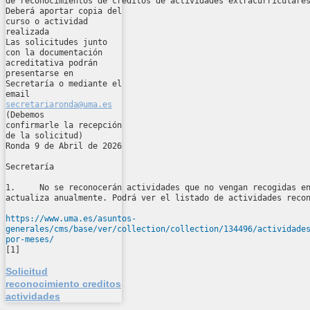
de reconocimientos de créditos de actividades extracurricular
Deberá aportar copia del
curso o actividad
realizada
Las solicitudes junto
con la documentación
acreditativa podrán
presentarse en
Secretaría o mediante el
email
secretariaronda@uma.es
(Debemos
confirmarle la recepción
de la solicitud)
Ronda 9 de Abril de 2026
Secretaría
1. No se reconocerán actividades que no vengan recogidas e
actualiza anualmente. Podrá ver el listado de actividades rec
https://www.uma.es/asuntos-
generales/cms/base/ver/collection/collection/134496/actividade
por-meses/
[1]
Solicitud
reconocimiento creditos
actividades