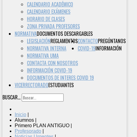
CALENDARIO ACADÉMICO
CALENDARIO EXÁMENES
HORARIO DE CLASES
ZONA PRIVADA PROFESORES
NORMATIVA
DOCUMENTOS DESCARGABLES
LEGISLACIÓN
REGLAMENTOS
CONTACTO
PREGÚNTANOS
NORMATIVA INTERNA
COVID-19
INFORMACIÓN
NORMATIVA UMA
CONTACTA CON NOSOTROS
INFORMACIÓN COVID-19
DOCUMENTOS DE INTERES COVID 19
VICERRECTORADO
ESTUDIANTES
BUSCAR...
Inicio
|
Alumnos
|
Primero PLAN ANTIGUO
|
Profesorado
|
Noticias Urgentes
|