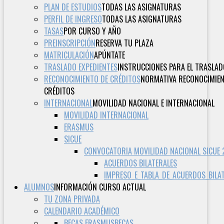
PLAN DE ESTUDIOS
TODAS LAS ASIGNATURAS
PERFIL DE INGRESO
TODAS LAS ASIGNATURAS
TASAS
POR CURSO Y AÑO
PREINSCRIPCIÓN
RESERVA TU PLAZA
MATRICULACIÓN
APÚNTATE
TRASLADO EXPEDIENTES
INSTRUCCIONES PARA EL TRASLAD
RECONOCIMIENTO DE CRÉDITOS
NORMATIVA RECONOCIMIE
CRÉDITOS
INTERNACIONAL
MOVILIDAD NACIONAL E INTERNACIONAL
MOVILIDAD INTERNACIONAL
ERASMUS
SICUE
CONVOCATORIA MOVILIDAD NACIONAL SICUE
ACUERDOS BILATERALES
IMPRESO_E_TABLA_DE_ACUERDOS_BILA
ALUMNOS
INFORMACIÓN CURSO ACTUAL
TU ZONA PRIVADA
CALENDARIO ACADÉMICO
BECAS ERASMUS
BECAS