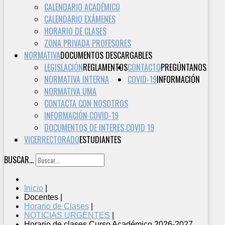
CALENDARIO ACADÉMICO
CALENDARIO EXÁMENES
HORARIO DE CLASES
ZONA PRIVADA PROFESORES
NORMATIVA
DOCUMENTOS DESCARGABLES
LEGISLACIÓN
REGLAMENTOS
CONTACTO
PREGÚNTANOS
NORMATIVA INTERNA
COVID-19
INFORMACIÓN
NORMATIVA UMA
CONTACTA CON NOSOTROS
INFORMACIÓN COVID-19
DOCUMENTOS DE INTERES COVID 19
VICERRECTORADO
ESTUDIANTES
BUSCAR...
Inicio
|
Docentes
|
Horario de Clases
|
NOTICIAS URGENTES
|
Horario de clases Curso Académico 2026-2027