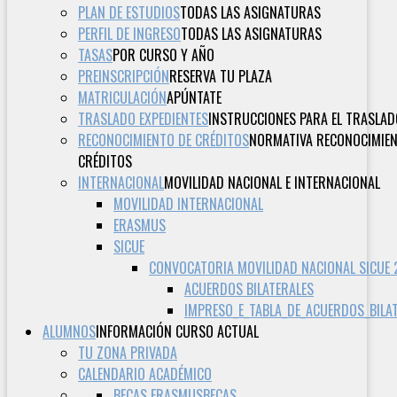
PLAN DE ESTUDIOS
TODAS LAS ASIGNATURAS
PERFIL DE INGRESO
TODAS LAS ASIGNATURAS
TASAS
POR CURSO Y AÑO
PREINSCRIPCIÓN
RESERVA TU PLAZA
MATRICULACIÓN
APÚNTATE
TRASLADO EXPEDIENTES
INSTRUCCIONES PARA EL TRASLAD
RECONOCIMIENTO DE CRÉDITOS
NORMATIVA RECONOCIMIE
CRÉDITOS
INTERNACIONAL
MOVILIDAD NACIONAL E INTERNACIONAL
MOVILIDAD INTERNACIONAL
ERASMUS
SICUE
CONVOCATORIA MOVILIDAD NACIONAL SICUE
ACUERDOS BILATERALES
IMPRESO_E_TABLA_DE_ACUERDOS_BILA
ALUMNOS
INFORMACIÓN CURSO ACTUAL
TU ZONA PRIVADA
CALENDARIO ACADÉMICO
BECAS ERASMUS
BECAS