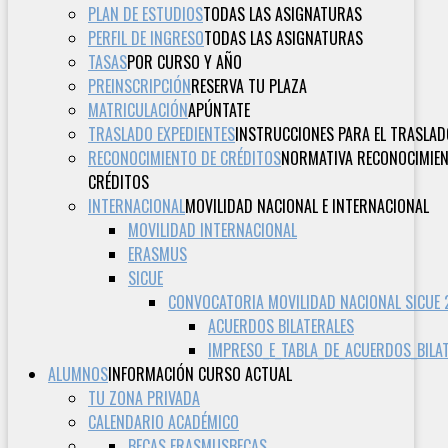
PLAN DE ESTUDIOS
TODAS LAS ASIGNATURAS
PERFIL DE INGRESO
TODAS LAS ASIGNATURAS
TASAS
POR CURSO Y AÑO
PREINSCRIPCIÓN
RESERVA TU PLAZA
MATRICULACIÓN
APÚNTATE
TRASLADO EXPEDIENTES
INSTRUCCIONES PARA EL TRASLAD
RECONOCIMIENTO DE CRÉDITOS
NORMATIVA RECONOCIMIE
CRÉDITOS
INTERNACIONAL
MOVILIDAD NACIONAL E INTERNACIONAL
MOVILIDAD INTERNACIONAL
ERASMUS
SICUE
CONVOCATORIA MOVILIDAD NACIONAL SICUE
ACUERDOS BILATERALES
IMPRESO_E_TABLA_DE_ACUERDOS_BILA
ALUMNOS
INFORMACIÓN CURSO ACTUAL
TU ZONA PRIVADA
CALENDARIO ACADÉMICO
BECAS ERASMUS
BECAS