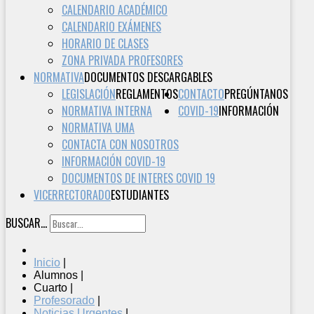
CALENDARIO ACADÉMICO
CALENDARIO EXÁMENES
HORARIO DE CLASES
ZONA PRIVADA PROFESORES
NORMATIVA
DOCUMENTOS DESCARGABLES
LEGISLACIÓN
REGLAMENTOS
CONTACTO
PREGÚNTANOS
NORMATIVA INTERNA
COVID-19
INFORMACIÓN
NORMATIVA UMA
CONTACTA CON NOSOTROS
INFORMACIÓN COVID-19
DOCUMENTOS DE INTERES COVID 19
VICERRECTORADO
ESTUDIANTES
BUSCAR...
Inicio
|
Alumnos
|
Cuarto
|
Profesorado
|
Noticias Urgentes
|