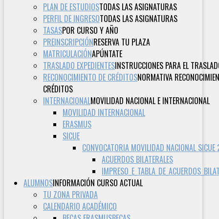
PLAN DE ESTUDIOS
TODAS LAS ASIGNATURAS
PERFIL DE INGRESO
TODAS LAS ASIGNATURAS
TASAS
POR CURSO Y AÑO
PREINSCRIPCIÓN
RESERVA TU PLAZA
MATRICULACIÓN
APÚNTATE
TRASLADO EXPEDIENTES
INSTRUCCIONES PARA EL TRASLAD
RECONOCIMIENTO DE CRÉDITOS
NORMATIVA RECONOCIMIE
CRÉDITOS
INTERNACIONAL
MOVILIDAD NACIONAL E INTERNACIONAL
MOVILIDAD INTERNACIONAL
ERASMUS
SICUE
CONVOCATORIA MOVILIDAD NACIONAL SICUE
ACUERDOS BILATERALES
IMPRESO_E_TABLA_DE_ACUERDOS_BILA
ALUMNOS
INFORMACIÓN CURSO ACTUAL
TU ZONA PRIVADA
CALENDARIO ACADÉMICO
BECAS ERASMUS
BECAS